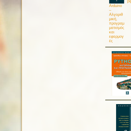
βι
Arduino
–
Αλγοριθ
μική,
προγραμ
ματισμός
και
εφαρμογ
ές