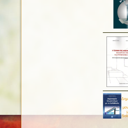
Δημ
μο
Sol