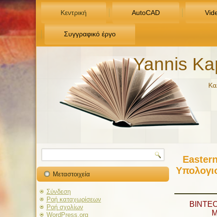
Κεντρική
AutoCAD
Vid
Συγγραφικό έργο
Yannis Ka
Κα
Eastern
Υπολογι
Μεταστοιχεία
Σύνδεση
Ροή καταχωρίσεων
ΒΙΝΤΕ
Ροή σχολίων
M
WordPress.org