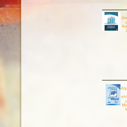
Δο
Au
Δημ
απο
Mi